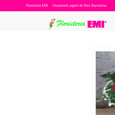
Floristeria EMI
Lliurament urgent de flors Barcelona