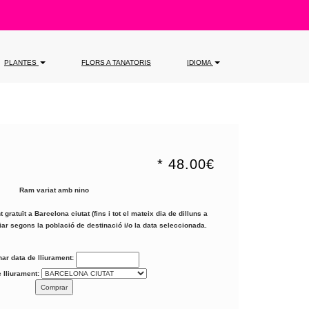
PLANTES
FLORS A TANATORIS
IDIOMA
* 48.00€
Ram variat amb nino
t gratuït a Barcelona ciutat (fins i tot el mateix dia de dilluns a
iar segons la població de destinació i/o la data seleccionada.
ar data de lliurament:
 lliurament: