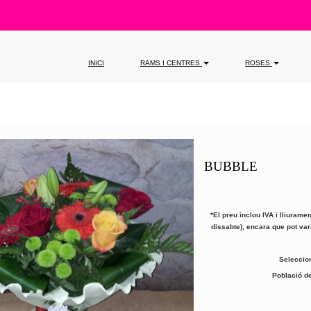
INICI
RAMS I CENTRES
ROSES
BUBBLE
*El preu inclou IVA i lliuramen
dissabte), encara que pot var
Seleccion
Població de